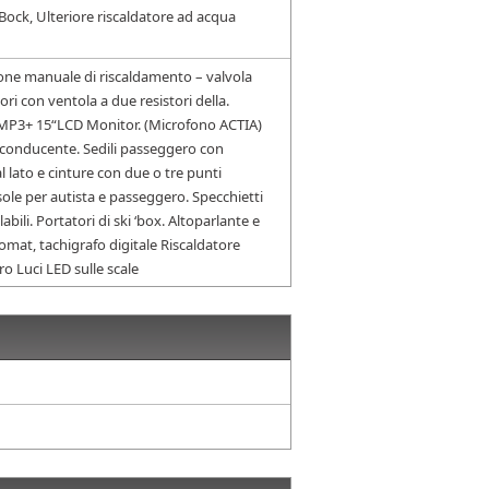
Bock, Ulteriore riscaldatore ad acqua
ne manuale di riscaldamento – valvola
ori con ventola a due resistori della.
MP3+ 15“LCD Monitor. (Microfono ACTIA)
conducente. Sedili passeggero con
l lato e cinture con due o tre punti
asole per autista e passeggero. Specchietti
ili. Portatori di ski ‘box. Altoparlante e
mat, tachigrafo digitale Riscaldatore
 Luci LED sulle scale