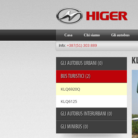
Casa
Chi siamo
Gli autobus
Info:
+387(51) 303 889
K
GLI AUTOBUS URBANI
(0)
BUS TURISTICI
(2)
KLQ6920Q
KLQ6125
GLI AUTOBUS INTERURBANI
(0)
GLI MINIBUS
(0)