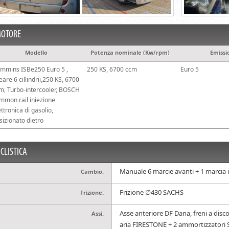
OTORE
Modello
Potenza nominale (Kw/rpm)
Emissi
mmins ISBe250 Euro 5 ,
250 KS, 6700 ccm
Euro 5
neare 6 cillindrii,250 KS, 6700
m, Turbo-intercooler, BOSCH
mmon rail iniezione
ettronica di gasolio,
sizionato dietro
ICLISTICA
Manuale 6 marcie avanti + 1 marcia 
Cambio:
Frizione ∅430 SACHS
Frizione:
Asse anteriore DF Dana, freni a disco
Аssi:
aria FIRESTONE + 2 ammortizzatori 