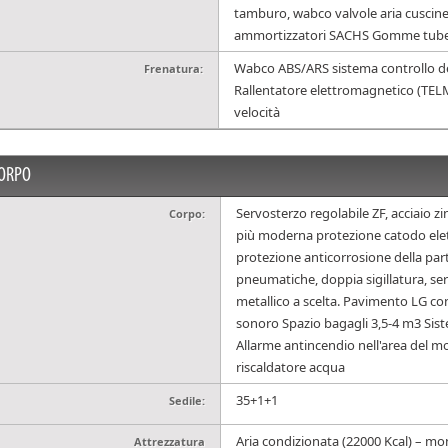
tamburo, wabco valvole aria cuscinet
ammortizzatori SACHS Gomme tubele
Wabco ABS/ARS sistema controllo del
Frenatura:
Rallentatore elettromagnetico (TEL
velocità
ORPO
Servosterzo regolabile ZF, acciaio zi
Corpo:
più moderna protezione catodo elet
protezione anticorrosione della parte
pneumatiche, doppia sigillatura, ser
metallico a scelta. Pavimento LG co
sonoro Spazio bagagli 3,5-4 m3 Si
Allarme antincendio nell'area del mo
riscaldatore acqua
35+1+1
Sedile:
Aria condizionata (22000 Kcal) – mo
Attrezzatura