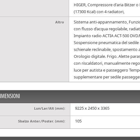
HIGER, Compressore d'aria Bitzer o 
(17300 Kcal) con 4 radiatori,
Sistema anti-appannamento, Funzio
Altro
con flusso d’acqua regolabile, radiat
Impianto radio ACTIA ACT-500 DVD.
Sospensione pneumatica del sedile 
schienale reclinabile, spostamento a
Orologio digitale. Frigo. Alette par
con riscaldatori, manualmente regolab
luce per autista e passeggero Tempo
supplementare per sedile passeggero
IMENSIONI
9225 x 2450 x 3365
Lun/Lar/Alt (mm):
105
Sbalzo Anter./Poster. (mm):