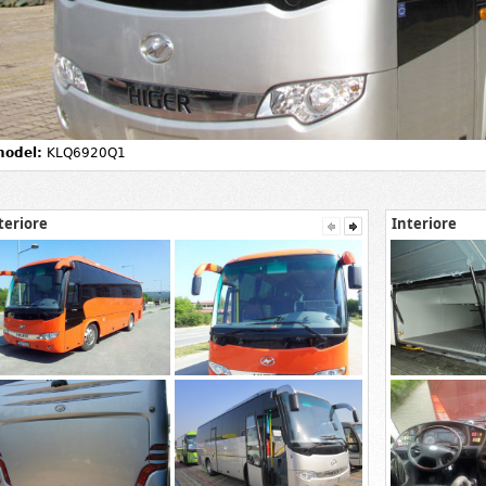
odel:
KLQ6920Q1
teriore
Interiore