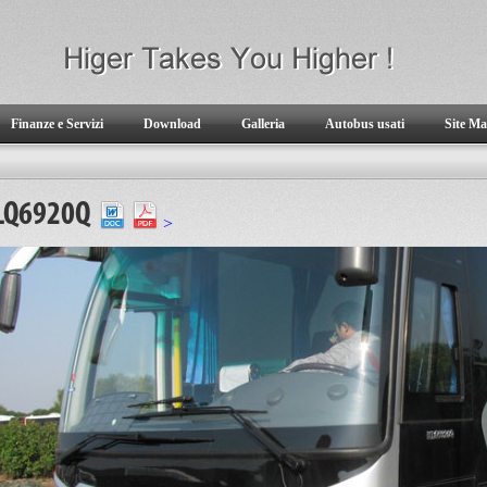
Finanze e Servizi
Download
Galleria
Autobus usati
Site M
LQ6920Q
>