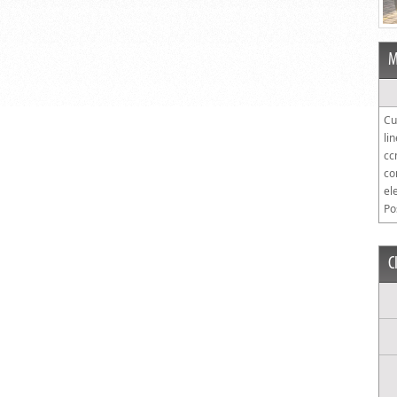
M
Cu
li
cc
co
el
Po
C