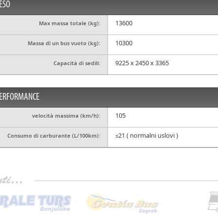
ESO
13600
Max massa totale (kg):
10300
Massa di un bus vuoto (kg):
9225 x 2450 x 3365
Capacità di sedili:
ERFORMANCE
105
velocità massima (km/h):
≤21 ( normalni uslovi )
Consumo di carburante (L/100km):