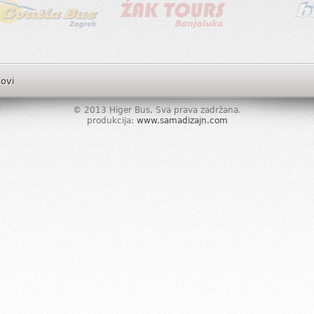
kovi
© 2013 Higer Bus, Sva prava zadržana.
produkcija:
www.samadizajn.com