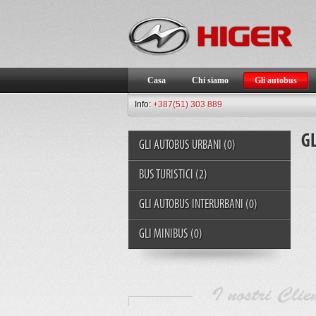
Casa
Chi siamo
Gli autobus
Info:
+387(51) 303 889
G
GLI AUTOBUS URBANI
(0)
BUS TURISTICI
(2)
GLI AUTOBUS INTERURBANI
(0)
GLI MINIBUS
(0)