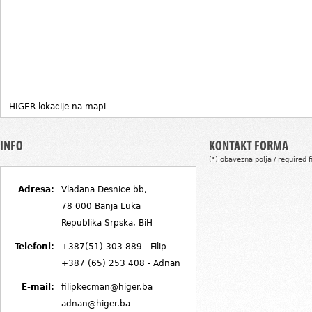
HIGER lokacije na mapi
INFO
KONTAKT FORMA
(*) obavezna polja / required f
Adresa:
Vladana Desnice bb,
78 000 Banja Luka
Republika Srpska, BiH
Telefoni:
+387(51) 303 889 - Filip
+387 (65) 253 408 - Adnan
E-mail:
filipkecman@higer.ba
adnan@higer.ba