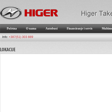
Početna
O nama
Autobusi
Finansiranje i servis
Multim
Info:
+387(51) 303 889
LOKACIJE