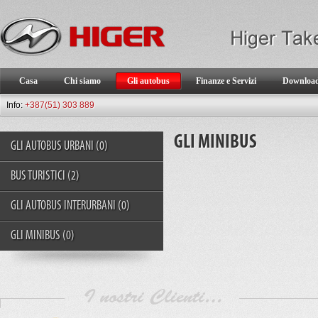
Casa
Chi siamo
Gli autobus
Finanze e Servizi
Downloa
Info:
+387(51) 303 889
GLI MINIBUS
GLI AUTOBUS URBANI
(0)
BUS TURISTICI
(2)
GLI AUTOBUS INTERURBANI
(0)
GLI MINIBUS
(0)